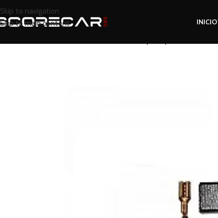
Skip to navigation
INICIO
Skip to main content
Inicio
Tienda
Pulidoras y Máquinas
Vonixx ca