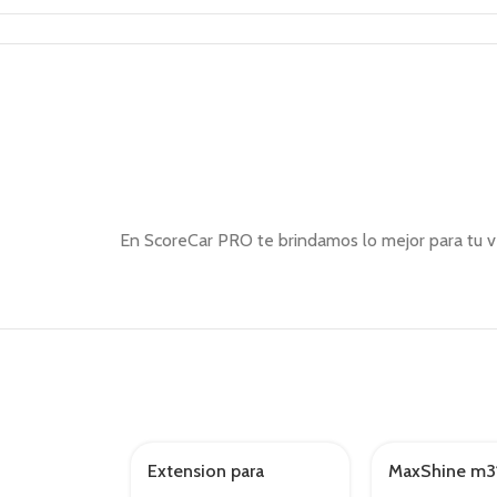
En ScoreCar PRO te brindamos lo mejor para tu ve
Extension para
MaxShine m3
AGOTADO
AGOTADO
pulidora
pulidora