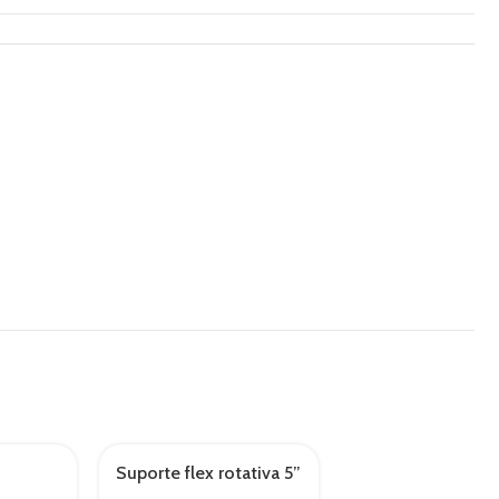
Suporte flex rotativa 5”
Tw pasta pulidora
AGOTADO
rosca 5/8”
daños severos 3