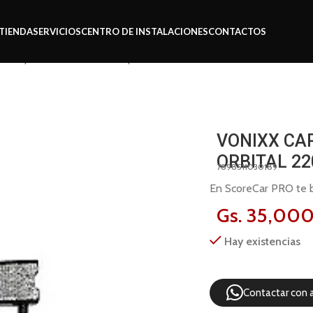
TIENDA
SERVICIOS
CENTRO DE INSTALACIONES
CONTACTOS
rbon pol roto orbital 220v par
VONIXX CA
ORBITAL 22
7898511030189
En ScoreCar PRO te br
Gs.
35,00
Hay existencias
Contactar con 