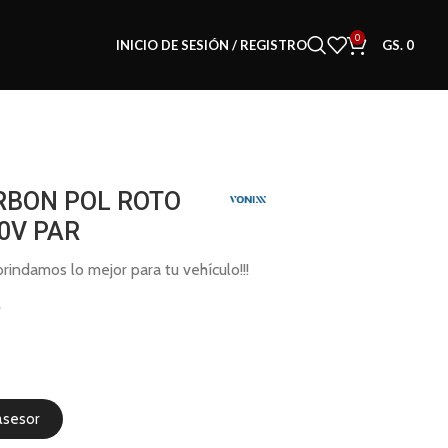
0
INICIO DE SESIÓN / REGISTRO
GS.
0
RBON POL ROTO
0V PAR
indamos lo mejor para tu vehículo!!!
0
asesor