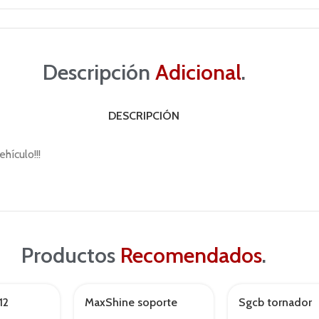
Descripción
Adicional
.
DESCRIPCIÓN
hículo!!!
Productos
Recomendados
.
12
MaxShine soporte
Sgcb tornador
AGOTADO
pulidora