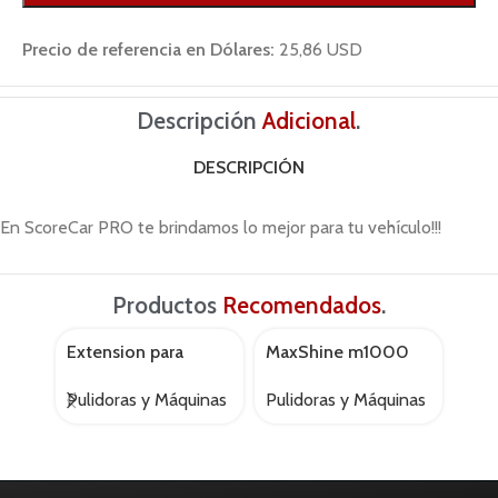
Precio de referencia en Dólares:
25,86 USD
Descripción
Adicional
.
DESCRIPCIÓN
En ScoreCar PRO te brindamos lo mejor para tu vehículo!!!
Productos
Recomendados
.
Extension para
MaxShine m1000
Poli
AGOTADO
AGOTADO
AGOT
pulidora
rotativa
vox
Pulidoras y Máquinas
Pulidoras y Máquinas
Puli