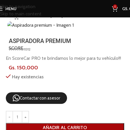
Skip to navigation
0
MENU
GS.
Skip to main content
Inicio
Tienda
Pulidoras y Máquinas
Click to enlarge
ASPIRADORA PREMIUM
SCORE
999999011312
En ScoreCar PRO te brindamos lo mejor para tu vehículo!!!
Gs.
150,000
Hay existencias
Contactar con asesor
AÑADIR AL CARRITO