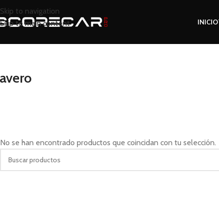
Skip to navigation
INICIO
Skip to main content
lavero
No se han encontrado productos que coincidan con tu selección.