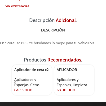
Sin existencias
Descripción
Adicional
.
DESCRIPCIÓN
En ScoreCar PRO te brindamos lo mejor para tu vehículo!!!
Productos
Recomendados
.
Aplicador de cera x2
APLICADOR
Carp
AGOTADO
MICROFIBRA
micr
Aplicadores y
Aplicadores y
Apli
GENERICO
Esponjas
,
Ceras
Esponjas
,
Limpieza
Esp
Gs.
15,000
Gs.
10,000
Gs.