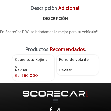
Descripción
Adicional
.
DESCRIPCIÓN
En ScoreCar PRO te brindamos lo mejor para tu vehículo!!!
Productos
Recomendados
.
Cubre auto Kojima
Forro de volante
Kit
AGOTADO
protect
Momo swc016br
plat
Revisar
Revisar
Revi
negro/rojo
Gs.
380,000
Gs.