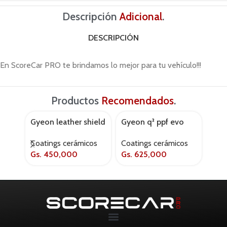
Descripción
Adicional
.
DESCRIPCIÓN
En ScoreCar PRO te brindamos lo mejor para tu vehículo!!!
Productos
Recomendados
.
Gyeon leather shield
Gyeon q² ppf evo
Max
AGOT
50ml
50ml
hyb
Coatings cerámicos
Coatings cerámicos
Coat
Gs.
450,000
Gs.
625,000
Puli
Orga