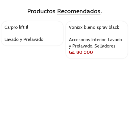
Productos
Recomendados
.
Carpro lift 1l
Vonixx blend spray black
AGOTADO
500ml
Lavado y Prelavado
Accesorios Interior
,
Lavado
y Prelavado
,
Selladores
Gs.
80,000