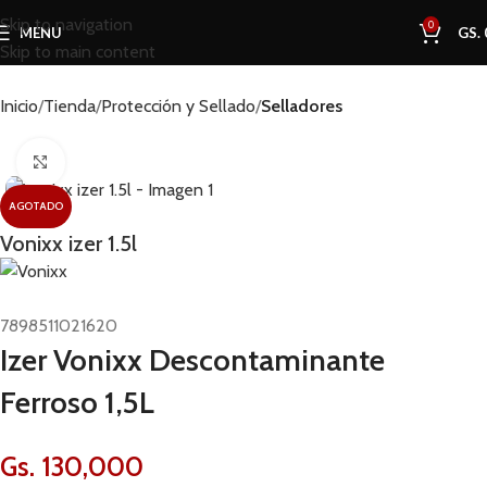
Skip to navigation
0
MENU
GS.
Skip to main content
Inicio
Tienda
Protección y Sellado
Selladores
Click to enlarge
AGOTADO
Vonixx izer 1.5l
7898511021620
Izer Vonixx Descontaminante
Ferroso 1,5L
Gs.
130,000