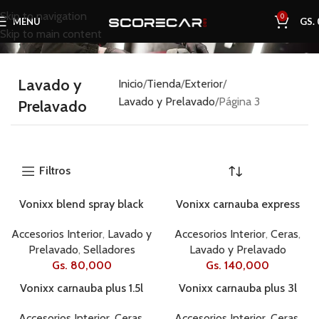
Skip to navigation
0
MENU
GS.
Skip to main content
Lavado y
Inicio
Tienda
Exterior
Lavado y Prelavado
Página 3
Prelavado
Filtros
Vonixx blend spray black
Vonixx carnauba express
500ml
ultra 1.5l
Accesorios Interior
,
Lavado y
Accesorios Interior
,
Ceras
,
Prelavado
,
Selladores
Lavado y Prelavado
Gs.
80,000
Gs.
140,000
Vonixx carnauba plus 1.5l
Vonixx carnauba plus 3l
Accesorios Interior
,
Ceras
,
Accesorios Interior
,
Ceras
,