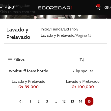
Skip to navigation
0
MENU
GS.
Skip to main content
Lavado y
Inicio
Tienda
Exterior
Lavado y Prelavado
Página 15
Prelavado
Filtros
Workstuff foam bottle
Z lip spoiler
AGOTADO
AGOTADO
Lavado y Prelavado
Lavado y Prelavado
Gs.
39,000
Gs.
100,000
←
1
2
3
…
12
13
14
15