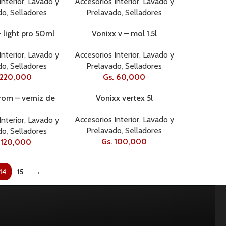
Interior
,
Lavado y
Accesorios Interior
,
Lavado y
do
,
Selladores
Prelavado
,
Selladores
– light pro 50ml
Vonixx v – mol 1.5l
AGOTADO
Interior
,
Lavado y
Accesorios Interior
,
Lavado y
do
,
Selladores
Prelavado
,
Selladores
220,000
Gs.
60,000
rom – verniz de
Vonixx vertex 5l
motor
AGOTADO
Accesorios Interior
,
Lavado y
Interior
,
Lavado y
Prelavado
,
Selladores
do
,
Selladores
Gs.
100,000
120,000
14
15
→