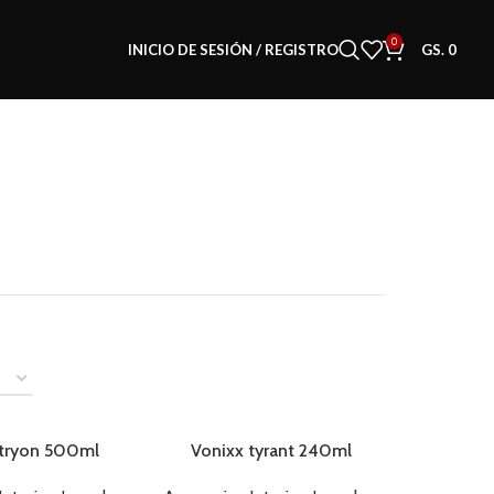
0
INICIO DE SESIÓN / REGISTRO
GS.
0
 tryon 500ml
Vonixx tyrant 240ml
AGOTADO