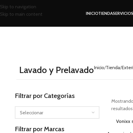
Skip to navigation
INICIO
TIENDA
SERVICIO
Skip to main content
Lavado y Prelavado
Inicio
Tienda
Exter
Filtrar por Categorías
Mostrando
resultados
Vonixx s
Filtrar por Marcas
AGOTADO