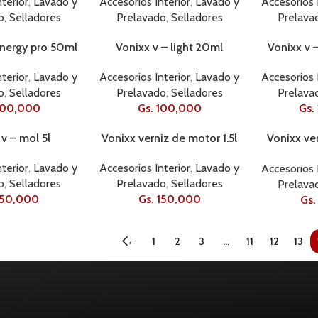
terior
,
Lavado y
Accesorios 
Accesorios Interior
,
Lavado y
o
,
Selladores
Prelava
Prelavado
,
Selladores
energy pro 50ml
Vonixx v – light 20ml
Vonixx v 
AGOTADO
AGOTADO
terior
,
Lavado y
Accesorios Interior
,
Lavado y
Accesorios 
o
,
Selladores
Prelavado
,
Selladores
Prelava
00,000
Gs.
100,000
Gs.
 v – mol 5l
Vonixx verniz de motor 1.5l
Vonixx ve
AGOTADO
AGOTADO
terior
,
Lavado y
Accesorios Interior
,
Lavado y
Accesorios 
o
,
Selladores
Prelavado
,
Selladores
Prelava
50,000
Gs.
150,000
Gs.
←
1
2
3
…
11
12
13