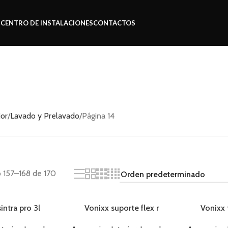
S
CENTRO DE INSTALACIONES
CONTACTOS
ior
Lavado y Prelavado
Página 14
 157–168 de 170
intra pro 3l
Vonixx suporte flex r
Vonixx
5/8”otativa 6” rosca
AGOTADO
AGOTADO