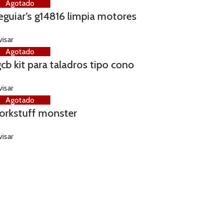
Agotado
guiar’s g14816 limpia motores
isar
Agotado
cb kit para taladros tipo cono
isar
Agotado
rkstuff monster
isar