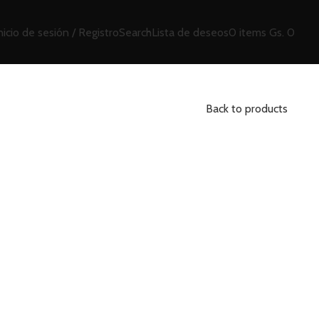
nicio de sesión / Registro
Search
Lista de deseos
0
items
Gs.
0
Back to products