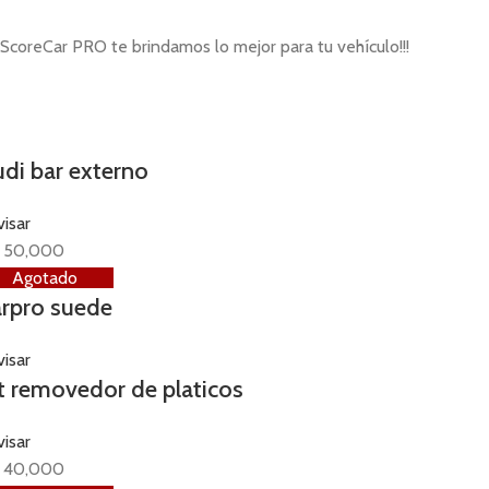
ScoreCar PRO te brindamos lo mejor para tu vehículo!!!
di bar externo
isar
50,000
Agotado
rpro suede
isar
t removedor de platicos
isar
40,000