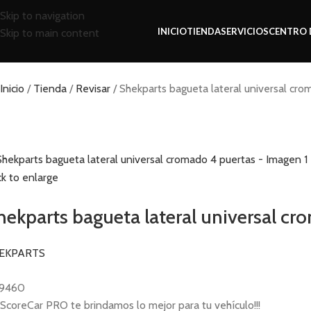
Skip to navigation
INICIO
TIENDA
SERVICIOS
CENTRO 
Skip to main content
Inicio
Tienda
Revisar
Shekparts bagueta lateral universal cro
ck to enlarge
hekparts bagueta lateral universal cr
EKPARTS
9460
ScoreCar PRO te brindamos lo mejor para tu vehículo!!!