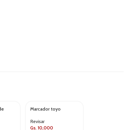
de
Marcador toyo
Meguiar’s c200 cl
AGOTADO
cubierta
Revisar
Revisar
Gs.
350,000
Gs.
10,000