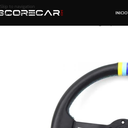
Skip to navigation
INICIO
Skip to main content
Inicio
Tienda
Revisar
Volante greddy