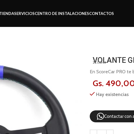
TIENDA
SERVICIOS
CENTRO DE INSTALACIONES
CONTACTOS
VOLANTE G
2ZCSHK
En ScoreCar PRO te br
Gs.
490,0
Hay existencias
Contactar con 