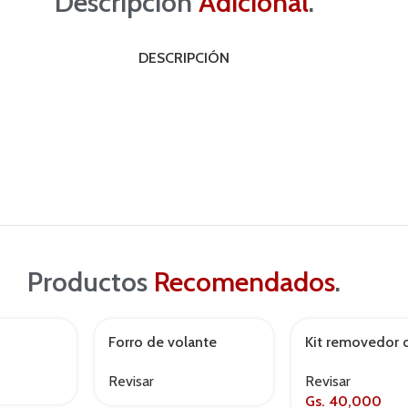
Descripción
Adicional
.
DESCRIPCIÓN
Productos
Recomendados
.
Forro de volante
Kit removedor 
AGOTADO
Momo swc016br
platicos
Revisar
Revisar
negro/rojo
Gs.
40,000