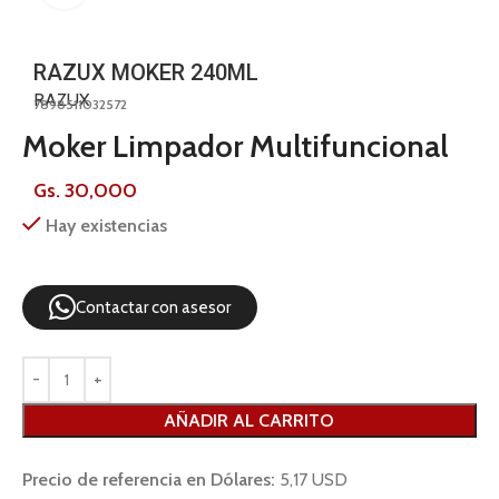
RAZUX MOKER 240ML
RAZUX
7898511032572
Moker Limpador Multifuncional
Gs.
30,000
Hay existencias
Contactar con asesor
AÑADIR AL CARRITO
Precio de referencia en Dólares:
5,17 USD