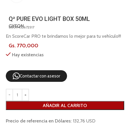
Q² PURE EVO LIGHT BOX 50ML
GYEON
8809432672517
En ScoreCar PRO te brindamos lo mejor para tu vehículo!!!
Gs.
770,000
Hay existencias
Contactar con asesor
AÑADIR AL CARRITO
Precio de referencia en Dólares:
132,76 USD