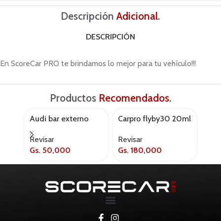
Descripción
Adicional
.
DESCRIPCIÓN
En ScoreCar PRO te brindamos lo mejor para tu vehículo!!!
Productos
Recomendados
.
Audi bar externo
Carpro flyby30 20ml
Embl
AGOTADO
AGOT
118k
Revisar
Revi
Revisar
Gs.
50,000
Gs.
180,000