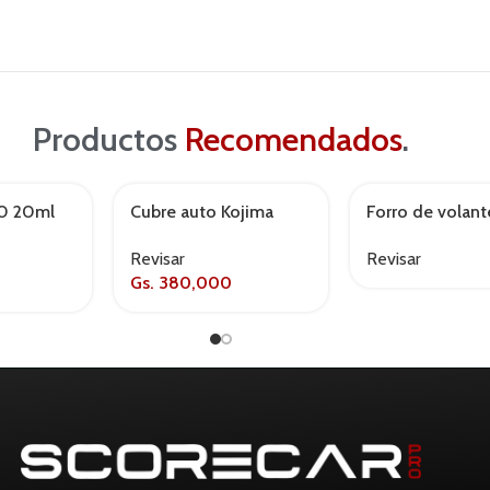
Productos
Recomendados
.
30 20ml
Cubre auto Kojima
Forro de volant
AGOTADO
protect
Momo swc004
Revisar
Revisar
negro/azul
Gs.
380,000