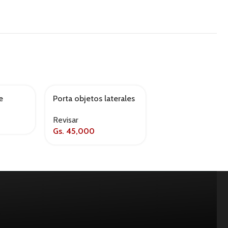
e
Porta objetos laterales
Workstuff monste
AGOTADO
blu
Revisar
Revisar
Gs.
45,000