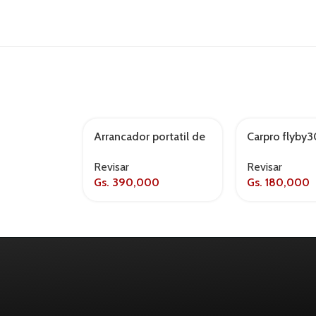
Arrancador portatil de
Carpro flyby
AGOTADO
bateria
118k
Revisar
Revisar
Gs.
390,000
Gs.
180,000