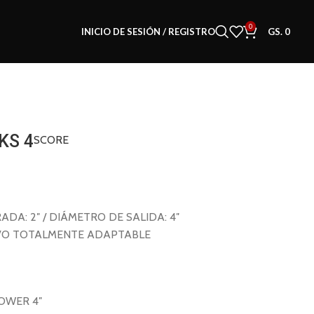
0
INICIO DE SESIÓN / REGISTRO
GS.
0
KS 4
SCORE
DA: 2″ / DIÁMETRO DE SALIDA: 4″
VO TOTALMENTE ADAPTABLE
POWER 4″