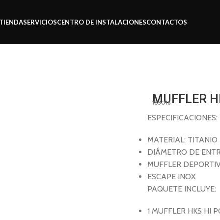
TIENDA
SERVICIOS
CENTRO DE INSTALACIONES
CONTACTOS
MUFFLER H
183016
ESPECIFICACIONES:
MATERIAL: TITANIO
DIÁMETRO DE ENTRA
MUFFLER DEPORTI
ESCAPE INOX
PAQUETE INCLUYE:
1 MUFFLER HKS HI 