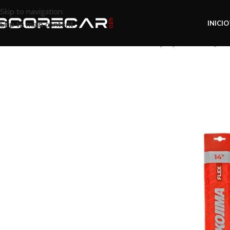
Skip to navigation
INICIO
Skip to main content
Inicio
Tienda
Revisar
Limpia prabrisas Kojima 