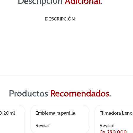
Descripción
Adicional
.
DESCRIPCIÓN
Productos
Recomendados
.
30 20ml
Emblema rs parrilla
Filmadora Len
AGOTADO
Revisar
Revisar
Gs.
290,000