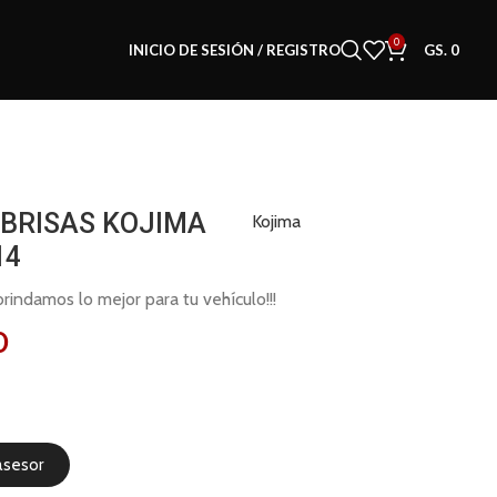
0
INICIO DE SESIÓN / REGISTRO
GS.
0
ABRISAS KOJIMA
Kojima
14
indamos lo mejor para tu vehículo!!!
0
asesor