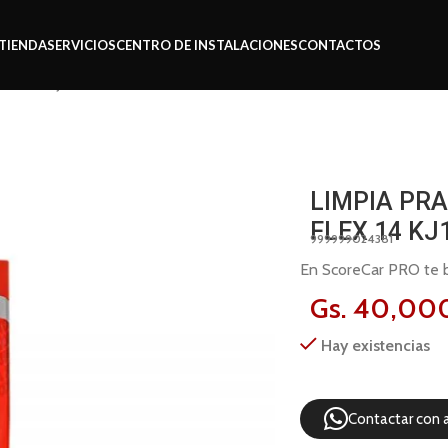
TIENDA
SERVICIOS
CENTRO DE INSTALACIONES
CONTACTOS
flex 14 kj14
LIMPIA PR
FLEX 14 KJ
999999024381
En ScoreCar PRO te br
Gs.
40,00
Hay existencias
Contactar con 