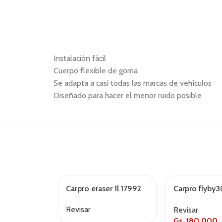
Instalación fácil
Cuerpo flexible de goma
Se adapta a casi todas las marcas de vehículos
Diseñado para hacer el menor ruido posible
Carpro eraser 1l 17992
Carpro flyby
AGOTADO
AGOTADO
118k
Revisar
Revisar
Gs.
180,000