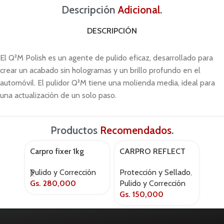
Descripción
Adicional
.
DESCRIPCIÓN
El Q²M Polish es un agente de pulido eficaz, desarrollado para
crear un acabado sin hologramas y un brillo profundo en el
automóvil. El pulidor Q²M tiene una molienda media, ideal para
una actualización de un solo paso.
Productos
Recomendados
.
Carpro fixer 1kg
CARPRO REFLECT
CAR
AGOTADO
500ML
50
Pulido y Corrección
Protección y Sellado
,
Puli
Gs.
280,000
Pulido y Corrección
Gs.
Gs.
150,000