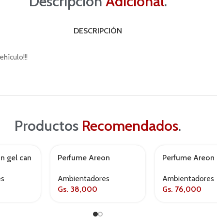
Descripción
Adicional
.
DESCRIPCIÓN
hículo!!!
Productos
Recomendados
.
n gel can
Perfume Areon
Perfume Areon
perfume 35ml vainilla
perfume 50ml 
es
Ambientadores
Ambientadores
Gs.
38,000
Gs.
76,000