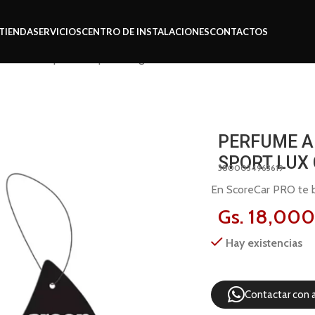
TIENDA
SERVICIOS
CENTRO DE INSTALACIONES
CONTACTOS
e Areon liquid 5ml sport lux gold
PERFUME A
SPORT LUX
3800034963619
En ScoreCar PRO te br
Gs.
18,00
Hay existencias
Contactar con 