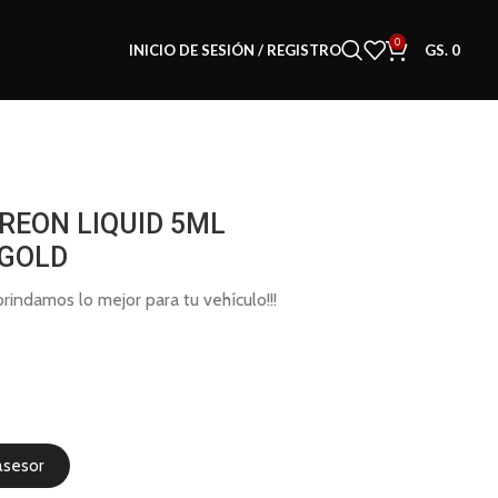
0
INICIO DE SESIÓN / REGISTRO
GS.
0
REON LIQUID 5ML
 GOLD
indamos lo mejor para tu vehículo!!!
0
asesor