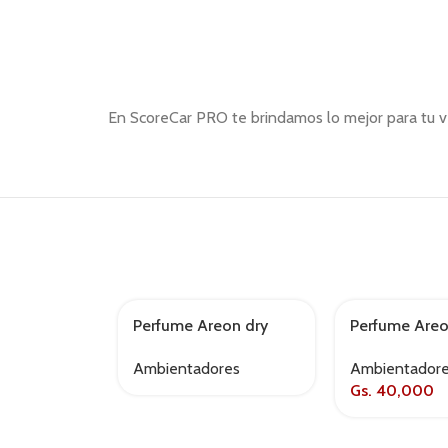
En ScoreCar PRO te brindamos lo mejor para tu ve
Perfume Areon dry
Perfume Areo
AGOTADO
AGOTADO
sport lux nickel
black crystal
Ambientadores
Ambientador
Gs.
40,000