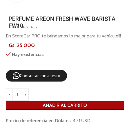
PERFUME AREON FRESH WAVE BARISTA
FW10
3800034975438
En ScoreCar PRO te brindamos lo mejor para tu vehículo!!!
Gs.
25,000
Hay existencias
Contactar con asesor
AÑADIR AL CARRITO
Precio de referencia en Dólares:
4,31 USD