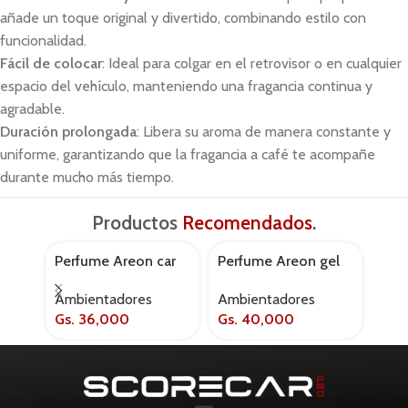
añade un toque original y divertido, combinando estilo con
funcionalidad.
Fácil de colocar
: Ideal para colgar en el retrovisor o en cualquier
espacio del vehículo, manteniendo una fragancia continua y
agradable.
Duración prolongada
: Libera su aroma de manera constante y
uniforme, garantizando que la fragancia a café te acompañe
durante mucho más tiempo.
Productos
Recomendados
.
Perfume Areon car
Perfume Areon gel
Per
AGOT
rep2 gold
can anti tobacco
can 
Ambientadores
Ambientadores
Amb
Gs.
36,000
Gs.
40,000
Gs.