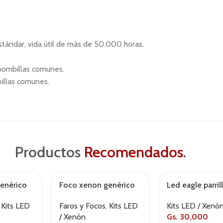
stándar, vida útil de más de 50.000 horas.
 bombillas comunes.
billas comunes.
Productos
Recomendados
.
enérico
Foco xenon genérico
Led eagle parril
AGOTADO
d3s
Kits LED / Xenó
,
Kits LED
Faros y Focos
,
Kits LED
Gs.
30,000
/ Xenón