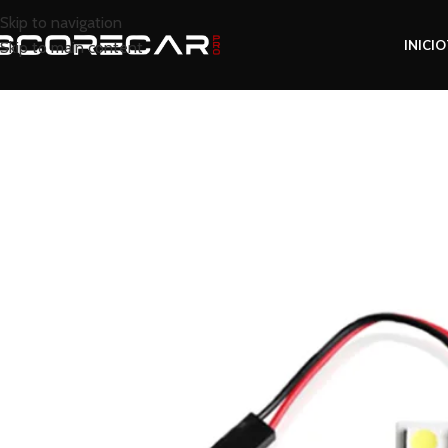
Skip to navigation
INICIO
Skip to main content
Inicio
Tienda
Iluminación LED
Kits LED / Xe