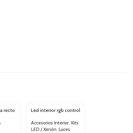
la recto
Led interior rgb control
Led t10 Canbus 1
n
Accesorios Interior
,
Kits
Interfaces y CAN
LED / Xenón
,
Luces
Kits LED / Xenón