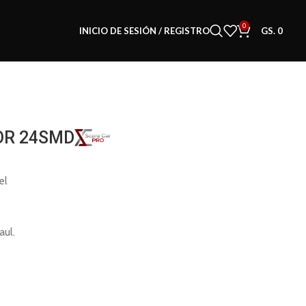
0
INICIO DE SESIÓN / REGISTRO
GS.
0
OR 24SMD
m
el
aul.