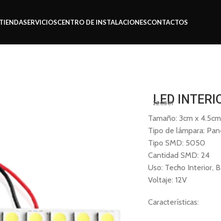
TIENDA
SERVICIOS
CENTRO DE INSTALACIONES
CONTACTOS
nón
Led interior 24smd
LED INTERI
2ZCSCY
Tamaño: 3cm x 4.5c
Tipo de lámpara: Pan
Tipo SMD: 5050
Cantidad SMD: 24
Uso: Techo Interior, B
Voltaje: 12V
Características: