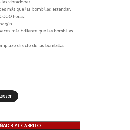
a las vibraciones
ces más que las bombillas estándar,
50.000 horas.
nergía.
 veces más brillante que las bombillas
reemplazo directo de las bombillas
asesor
ÑADIR AL CARRITO