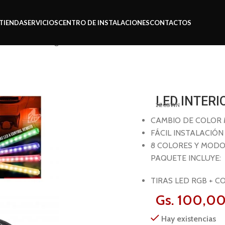
TIENDA
SERVICIOS
CENTRO DE INSTALACIONES
CONTACTOS
nón
Led interior rgb control
LED INTER
2ZCSWN
CAMBIO DE COLOR
FÁCIL INSTALACIÓN
8 COLORES Y MOD
PAQUETE INCLUYE:
TIRAS LED RGB + 
Gs.
100,0
Hay existencias