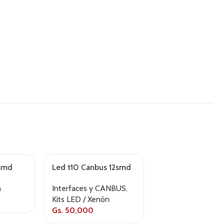
0smd
Led t10 Canbus 12smd
Led x1s h4
AGOTADO
n
Interfaces y CANBUS
,
Kits LED / Xenón
Kits LED / Xenón
Gs.
50,000