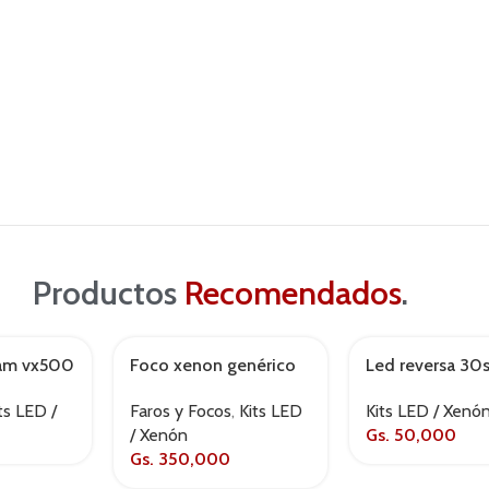
Productos
Recomendados
.
ram vx500
Foco xenon genérico
Led reversa 3
d3s
Kits LED / Xenó
ts LED /
Faros y Focos
,
Kits LED
Gs.
50,000
/ Xenón
Gs.
350,000