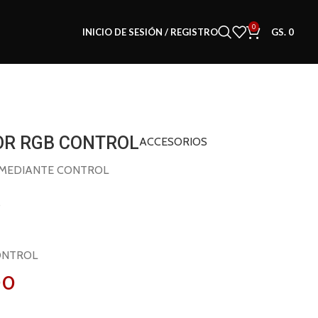
0
INICIO DE SESIÓN / REGISTRO
GS.
0
IOR RGB CONTROL
ACCESORIOS
 MEDIANTE CONTROL
O
CONTROL
00