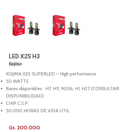
LED X2S H3
Kojima
212830
KOJIMA X2S SUPERLED – High performance
50 WATTS
Bases disponibles : H7, H11, 9006, H1, H27 (CONSULTAR
DISPONIBILIDAD)
CHIP C.S.P.
50.000 HORAS DE VIDA ÚTIL
Gs.
200,000