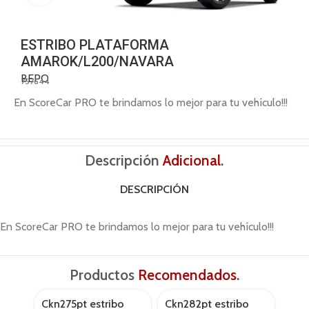
ESTRIBO PLATAFORMA
AMAROK/L200/NAVARA
BEPO
757644
En ScoreCar PRO te brindamos lo mejor para tu vehículo!!!
Descripción
Adicional
.
DESCRIPCIÓN
En ScoreCar PRO te brindamos lo mejor para tu vehículo!!!
Productos
Recomendados
.
Ckn275pt estribo
Ckn282pt estribo
Ckn3