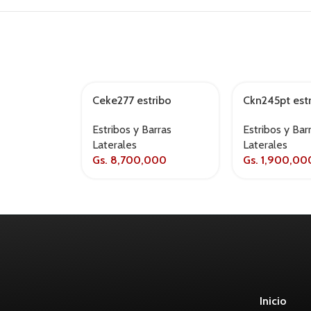
Ceke277 estribo
Ckn245pt est
electrico ranger cd –
frontier 2017/
Estribos y Barras
Estribos y Bar
2017+
negro
Laterales
Laterales
Gs.
8,700,000
Gs.
1,900,00
Inicio