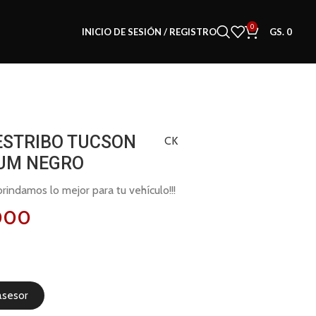
0
INICIO DE SESIÓN / REGISTRO
GS.
0
ESTRIBO TUCSON
CK
LUM NEGRO
indamos lo mejor para tu vehículo!!!
000
asesor