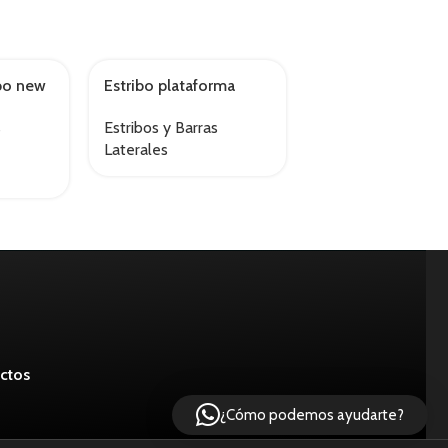
bo new
Estribo plataforma
K466cr barra
AGOTADO
AGOTADO
lum
amarok/l200/navara
antivuelco new k1
s
Estribos y Barras
Estribos y Barras
amarok 10 –
Laterales
Laterales
ctos
¿Cómo podemos ayudarte?