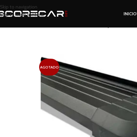
Skip to navigation
INICIO
Skip to main content
Inicio
Tienda
Exterior
Estribos y Barras Later
AGOTADO