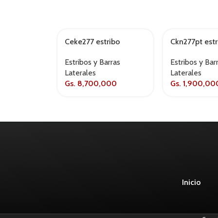
Ceke277 estribo
Ckn277pt estr
electrico ranger cd –
ranger cd 20
Estribos y Barras
Estribos y Bar
2017+
negro
Laterales
Laterales
Gs.
8,700,000
Gs.
1,900,00
Inicio