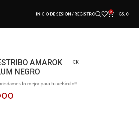
0
INICIO DE SESIÓN / REGISTRO
GS.
0
ESTRIBO AMAROK
CK
ALUM NEGRO
indamos lo mejor para tu vehículo!!!
000