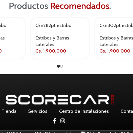
Productos
Recomendados
.
ibo
Ckn282pt estribo
Ckn302pt estri
24/ alum
maverick 2022/ alum
tucson 2017/ a
ras
Estribos y Barras
Estribos y Barra
negro
negro
Laterales
Laterales
0
Gs.
1,900,000
Gs.
1,900,000
Tienda
Servicios
Centro de Instalaciones
Conta