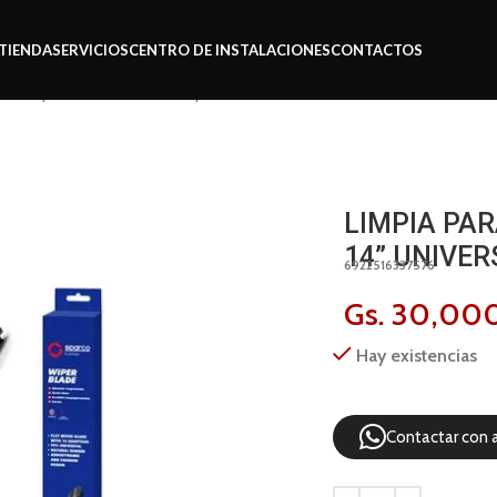
TIENDA
SERVICIOS
CENTRO DE INSTALACIONES
CONTACTOS
isas Sparco 14” universal spw 614
LIMPIA PA
14” UNIVER
6922516337576
Gs.
30,00
Hay existencias
Contactar con 