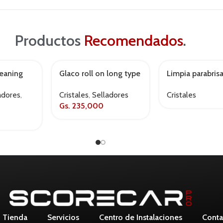
Productos
Recomendados
.
leaning
Glaco roll on long type
Limpia parabris
AGOTADO
g – 59
Kojima flex 18”
adores
,
Cristales
,
Selladores
Cristales
Gs.
235,000
Tienda
Servicios
Centro de Instalaciones
Conta