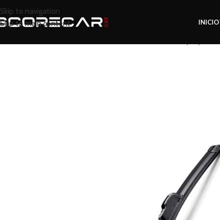
Skip to navigation
INICIO
Skip to main content
Inicio
Tienda
Exterior
Cristales
Limpia parabr