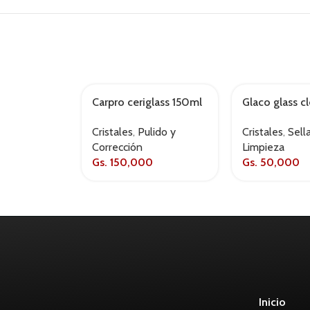
Carpro ceriglass 150ml
Glaco glass c
kit
wipe
Cristales
,
Pulido y
Cristales
,
Sell
Corrección
Limpieza
Gs.
150,000
Gs.
50,000
Inicio