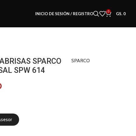
0
INICIO DE SESIÓN / REGISTRO
GS.
0
RABRISAS SPARCO
SPARCO
SAL SPW 614
0
asesor