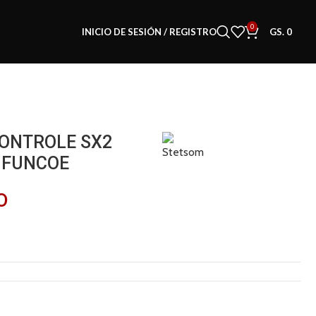
0
INICIO DE SESIÓN / REGISTRO
GS.
0
ONTROLE SX2
6 FUNCOE
0