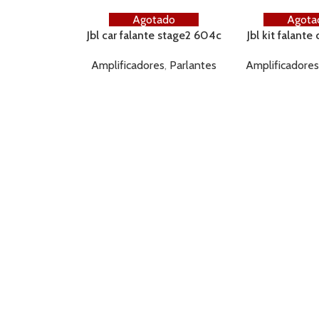
Agotado
Agota
Jbl car falante stage2 604c
Jbl kit falante
6.5» 270w/45rms
150w/50rm
Amplificadores
,
Parlantes
Amplificadore