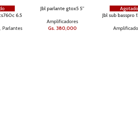
do
Jbl parlante gtox5 5”
Agotad
 cs760c 6.5
135w/45rms/2vias
Jbl sub basspro 
Amplificadores
s/2vias
12” amplif/4
s
,
Parlantes
Gs.
380,000
Amplificad