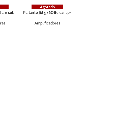
o
Agotado
Stetsom control
12am sub
Parlante Jbl gx608c car spk
vermelho
Amplificador
50w/bo
6.5 210w/70wrms
ores
Amplificadores
Gs.
135,000