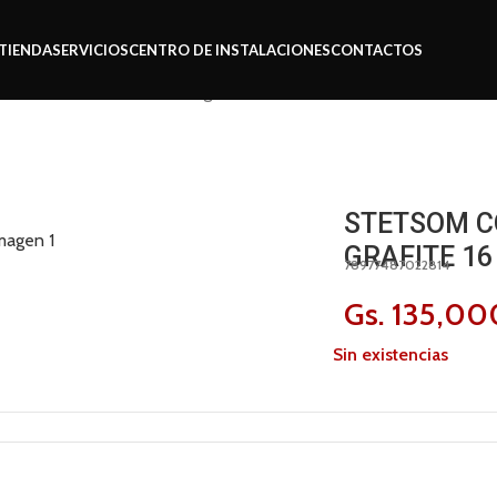
TIENDA
SERVICIOS
CENTRO DE INSTALACIONES
CONTACTOS
ores
Stetsom controle sx2 grafite 16 funcoe
STETSOM C
GRAFITE 1
78977487022814
Gs.
135,00
Sin existencias