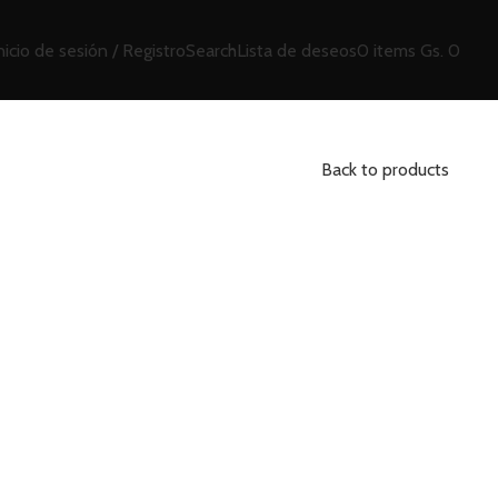
nicio de sesión / Registro
Search
Lista de deseos
0
items
Gs.
0
Back to products