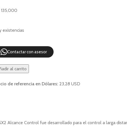
135,000
 existencias
Contactar con asesor
adir al carrito
cio de referencia en Dólares:
23,28 USD
SX2 Alcance Control fue desarrollado para el control a larga dist