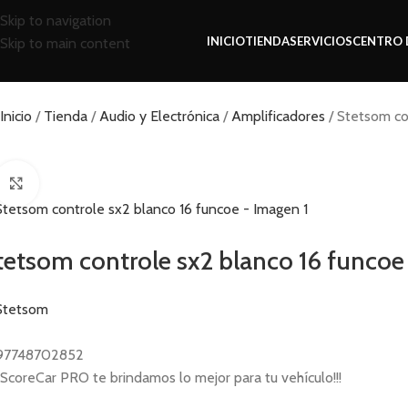
Skip to navigation
INICIO
TIENDA
SERVICIOS
CENTRO 
Skip to main content
Inicio
Tienda
Audio y Electrónica
Amplificadores
Stetsom co
Click to enlarge
tetsom controle sx2 blanco 16 funcoe
97748702852
ScoreCar PRO te brindamos lo mejor para tu vehículo!!!