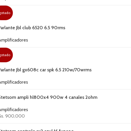
gotado
Parlante Jbl club 6520 6.5 90rms
Amplificadores
gotado
Parlante Jbl gx608c car spk 6.5 210w/70wrms
Amplificadores
Stetsom ampli hl800x4 900w 4 canales 2ohm
Amplificadores
Gs.
900,000