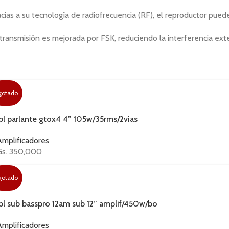
cias a su tecnología de radiofrecuencia (RF), el reproductor pue
transmisión es mejorada por FSK, reduciendo la interferencia ext
gotado
Jbl parlante gtox4 4” 105w/35rms/2vias
Amplificadores
Gs.
350,000
gotado
Jbl sub basspro 12am sub 12” amplif/450w/bo
Amplificadores