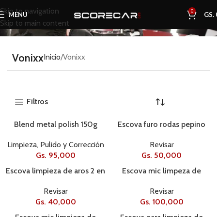
Skip to navigation
0
MENU
GS.
Skip to main content
Vonixx
Inicio
Vonixx
Filtros
Blend metal polish 150g
Escova furo rodas pepino
Limpieza
,
Pulido y Corrección
Revisar
Gs.
95,000
Gs.
50,000
Escova limpieza de aros 2 en
Escova mic limpeza de
1
ruedas grande
Revisar
Revisar
Gs.
40,000
Gs.
100,000