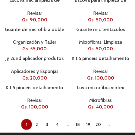
Escova mic limpieza de
Escova para limpieza de
ruedas media
boinas
Revisar
Revisar
Gs.
90,000
Gs.
50,000
Guante de microfibra doble
Guante mic tentaculos
accion razux
Vonixx 25×16 105gsm
Organización y Taller
Microfibras
,
Limpieza
Gs.
55,000
Gs.
50,000
Jg 2und aplicador produtos
Kit 5 pinceis detalhamento
pneu vintex
externo
Aplicadores y Esponjas
Revisar
Gs.
20,000
Gs.
100,000
Kit 5 pinceis detalhamento
Luva microfibra vintex
interno
90gsm 2 em 1
Revisar
Microfibras
Gs.
100,000
Gs.
40,000
1
2
3
4
…
18
19
20
→