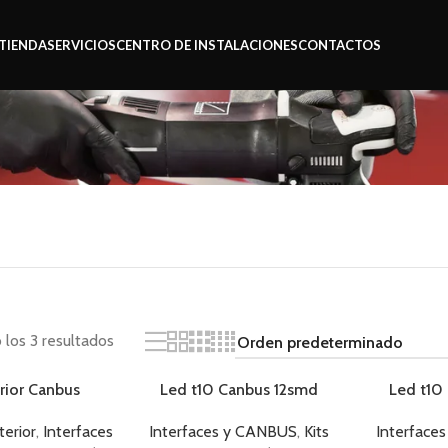
TIENDA
SERVICIOS
CENTRO DE INSTALACIONES
CONTACTOS
los 3 resultados
rior Canbus
Led t10 Canbus 12smd
Led t10
AGOTADO
terior
,
Interfaces
Interfaces y CANBUS
,
Kits
Interface