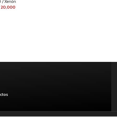
 / Xenón
20,000
ctos