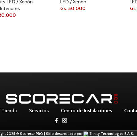
its LED / Xenón
,
LED / Xenón
LED
Interiores
Gs.
50,000
Gs.
20,000
Tienda
Servicios
Centro de Instalaciones
Conta
ight 2025 © Scorecar PRO | Sitio desarrollado por
Trinity Technologies E.A.S.