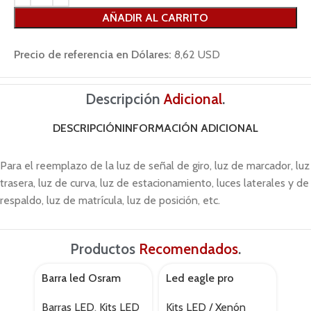
AÑADIR AL CARRITO
Precio de referencia en Dólares:
8,62 USD
Descripción
Adicional
.
DESCRIPCIÓN
INFORMACIÓN ADICIONAL
Para el reemplazo de la luz de señal de giro, luz de marcador, luz
trasera, luz de curva, luz de estacionamiento, luces laterales y de
respaldo, luz de matrícula, luz de posición, etc.
Productos
Recomendados
.
Barra led Osram
Led eagle pro
Led
AGOTADO
sx300 – sp
Kits LED / Xenón
Acce
Barras LED
,
Kits LED