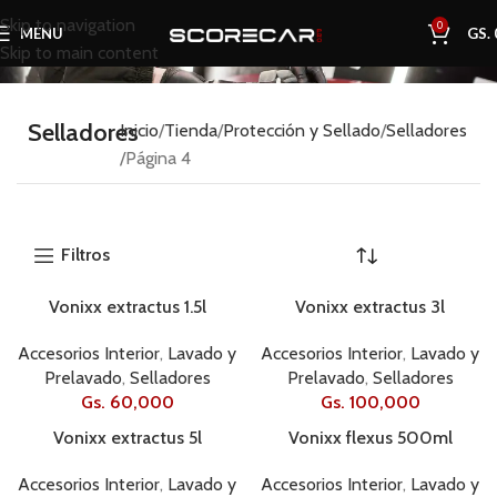
Skip to navigation
0
MENU
GS.
Skip to main content
Selladores
Inicio
Tienda
Protección y Sellado
Selladores
Página 4
Filtros
Vonixx extractus 1.5l
Vonixx extractus 3l
Accesorios Interior
,
Lavado y
Accesorios Interior
,
Lavado y
Prelavado
,
Selladores
Prelavado
,
Selladores
Gs.
60,000
Gs.
100,000
Vonixx extractus 5l
Vonixx flexus 500ml
Accesorios Interior
,
Lavado y
Accesorios Interior
,
Lavado y