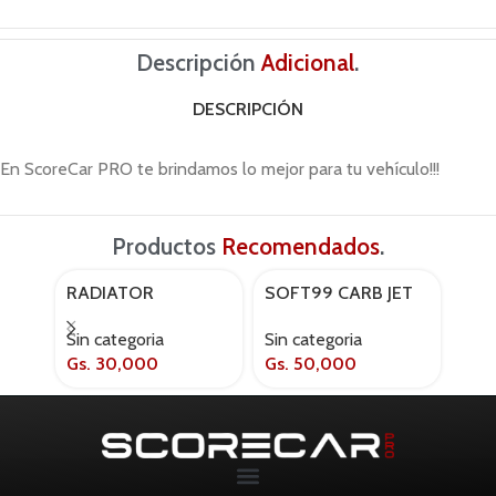
Descripción
Adicional
.
DESCRIPCIÓN
En ScoreCar PRO te brindamos lo mejor para tu vehículo!!!
Productos
Recomendados
.
RADIATOR
SOFT99 CARB JET
SOF
PROTECTOR R-3
CO
Sin categoria
Sin categoria
Sin 
300
Gs.
50,000
Gs.
30,000
Gs.