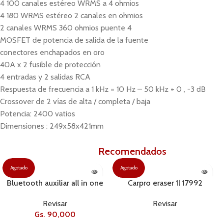
4 100 canales estéreo WRMS a 4 ohmios
4 180 WRMS estéreo 2 canales en ohmios
2 canales WRMS 360 ohmios puente 4
MOSFET de potencia de salida de la fuente
conectores enchapados en oro
40A x 2 fusible de protección
4 entradas y 2 salidas RCA
Respuesta de frecuencia a 1 kHz = 10 Hz – 50 kHz + 0 , -3 dB
Crossover de 2 vías de alta / completa / baja
Potencia: 2400 vatios
Dimensiones : 249x58x421mm
Productos
Recomendados
.
Agotado
Agotado
Bluetooth auxiliar all in one
Carpro eraser 1l 17992
Revisar
Revisar
Gs.
90,000