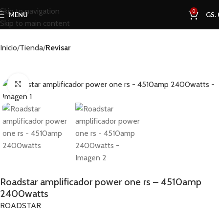
Skip to navigation
0
MENU
GS.
Skip to main content
Inicio
Tienda
Revisar
Click to enlarge
Roadstar amplificador power one rs – 4510amp
2400watts
ROADSTAR