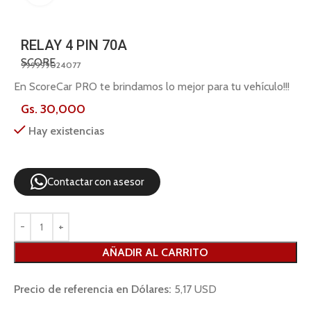
RELAY 4 PIN 70A
SCORE
999999024077
En ScoreCar PRO te brindamos lo mejor para tu vehículo!!!
Gs.
30,000
Hay existencias
Contactar con asesor
AÑADIR AL CARRITO
Precio de referencia en Dólares:
5,17 USD