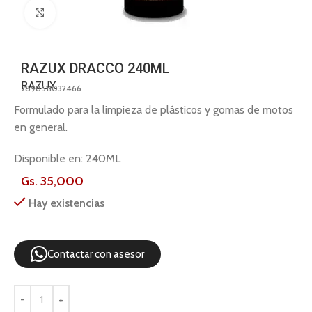
Click to enlarge
RAZUX DRACCO 240ML
RAZUX
7898511032466
Formulado para la limpieza de plásticos y gomas de motos
en general.
Disponible en: 240ML
Gs.
35,000
Hay existencias
Contactar con asesor