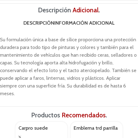
Descripción
Adicional
.
DESCRIPCIÓN
INFORMACIÓN ADICIONAL
Su formulación única a base de sílice proporciona una protección
duradera para todo tipo de pinturas y colores y también para el
mantenimiento de vehículos que han recibido ceras, selladores o
capas. Su tecnología aporta alta hidrofugación y brillo,
conservando el efecto loto y el tacto aterciopelado. También se
puede aplicar a faros, linternas, vidrios y plásticos. Aplicar
siempre con una superficie fría. Su durabilidad es de hasta 6
meses.
Productos
Recomendados
.
Carpro suede
Emblema trd parrilla
Fil
AGOTADO
AGOTADO
q3