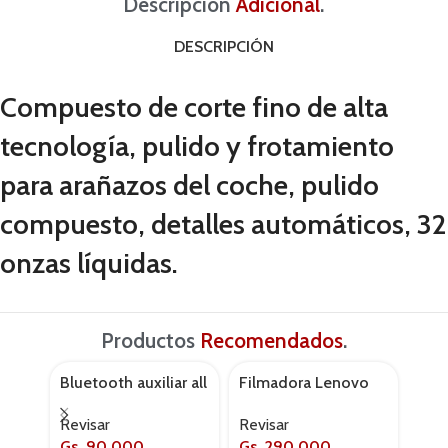
Descripción
Adicional
.
DESCRIPCIÓN
Compuesto de corte fino de alta
tecnología, pulido y frotamiento
para arañazos del coche, pulido
compuesto, detalles automáticos, 32
onzas líquidas.
Productos
Recomendados
.
Bluetooth auxiliar all
Filmadora Lenovo
Forr
AGOTADO
AGOT
in one
q3
Mom
Revisar
Revisar
Revi
neg
Gs.
90,000
Gs.
290,000