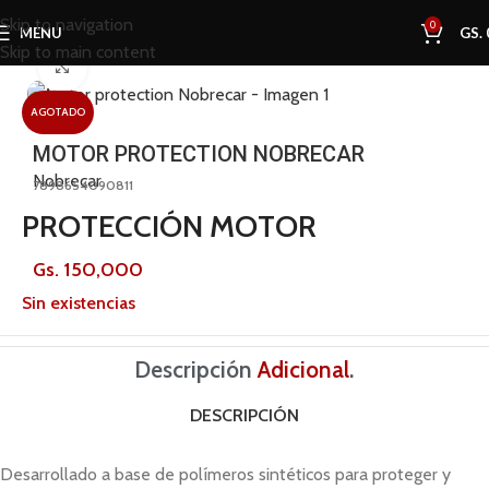
Skip to navigation
0
MENU
GS.
Skip to main content
Inicio
Tienda
Revisar
Click to enlarge
AGOTADO
MOTOR PROTECTION NOBRECAR
Nobrecar
7898654090811
PROTECCIÓN MOTOR
Gs.
150,000
Sin existencias
Descripción
Adicional
.
DESCRIPCIÓN
Desarrollado a base de polímeros sintéticos para proteger y