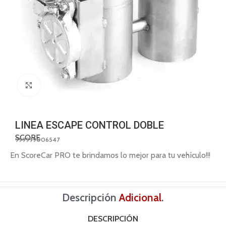
Click to enlarge
LINEA ESCAPE CONTROL DOBLE
SCORE
999999006547
En ScoreCar PRO te brindamos lo mejor para tu vehículo!!!
Descripción
Adicional
.
DESCRIPCIÓN