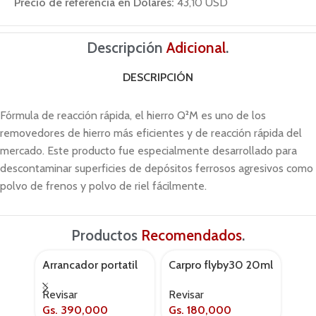
Precio de referencia en Dólares:
43,10 USD
Descripción
Adicional
.
DESCRIPCIÓN
Fórmula de reacción rápida, el hierro Q²M es uno de los
removedores de hierro más eficientes y de reacción rápida del
mercado. Este producto fue especialmente desarrollado para
descontaminar superficies de depósitos ferrosos agresivos como
polvo de frenos y polvo de riel fácilmente.
Productos
Recomendados
.
Arrancador portatil
Carpro flyby30 20ml
Cub
AGOTADO
de bateria
118k
pro
Revisar
Revisar
Revi
Gs.
390,000
Gs.
180,000
Gs.