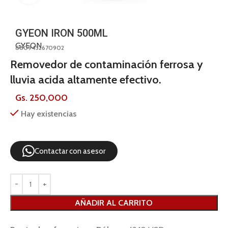
GYEON IRON 500ML
GYEON
8809432670902
Removedor de contaminación ferrosa y
lluvia acida altamente efectivo.
Gs.
250,000
Hay existencias
Contactar con asesor
AÑADIR AL CARRITO