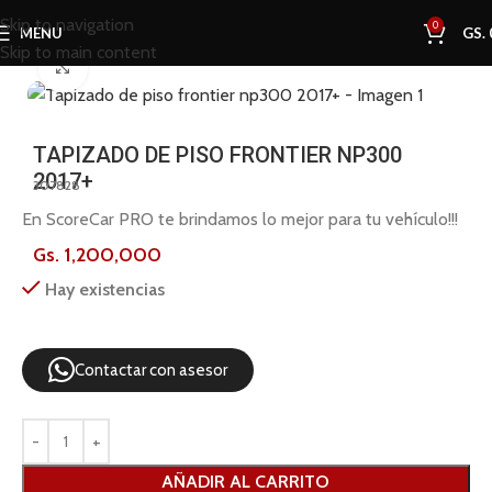
Skip to navigation
0
MENU
GS.
Skip to main content
Inicio
Tienda
Revisar
Click to enlarge
TAPIZADO DE PISO FRONTIER NP300
2017+
307828
En ScoreCar PRO te brindamos lo mejor para tu vehículo!!!
Gs.
1,200,000
Hay existencias
Contactar con asesor
AÑADIR AL CARRITO