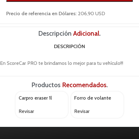
Precio de referencia en Dólares:
206,90 USD
Descripción
Adicional
.
DESCRIPCIÓN
En ScoreCar PRO te brindamos lo mejor para tu vehículo!!!
Productos
Recomendados
.
Carpro eraser 1l
Forro de volante
Gua
AGOTADO
AGOTADO
17992
Momo swc011bg
univ
Revisar
Revisar
Revi
negro/gris
Gs.