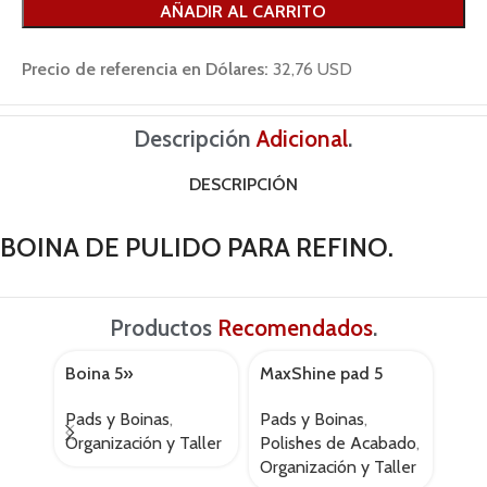
AÑADIR AL CARRITO
Precio de referencia en Dólares:
32,76 USD
Descripción
Adicional
.
DESCRIPCIÓN
BOINA DE PULIDO PARA REFINO.
Productos
Recomendados
.
Boina 5»
MaxShine pad 5
Max
AGOTADO
AGOTADO
AGOT
lana+interfase
polish
fini
Pads y Boinas
,
Pads y Boinas
,
Pads
Organización y Taller
Polishes de Acabado
,
Pol
Organización y Taller
Orga