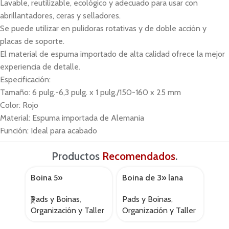
Lavable, reutilizable, ecológico y adecuado para usar con
abrillantadores, ceras y selladores.
Se puede utilizar en pulidoras rotativas y de doble acción y
placas de soporte.
El material de espuma importado de alta calidad ofrece la mejor
experiencia de detalle.
Especificación:
Tamaño: 6 pulg.-6,3 pulg. x 1 pulg./150-160 x 25 mm
Color: Rojo
Material: Espuma importada de Alemania
Función: Ideal para acabado
Productos
Recomendados
.
Boina 5»
Boina de 3» lana
Boi
AGOTADO
AGOTADO
AGOT
lana+interfase
Pads y Boinas
,
Pads
Pads y Boinas
,
Organización y Taller
Lim
Organización y Taller
Gs.