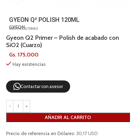
GYEON Q² POLISH 120ML
GYEON
8809432673880
Gyeon Q2 Primer – Polish de acabado con
SiO2 (Cuarzo)
Gs.
175,000
Hay existencias
Contactar con asesor
AÑADIR AL CARRITO
Precio de referencia en Dólares:
30,17 USD