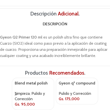
Descripción
Adicional
.
DESCRIPCIÓN
Gyeon Q2 Primer 120 ml
es un polish ultra fino que contiene
Cuarzo (SIO2) ideal como paso previo a la aplicación de coating
de cuarzo. Proporciona una preparación inmejorable para aplicar
cualquier coating y una acabado increíblemente brillante.
Productos
Recomendados
.
Blend metal polish
Gyeon q² compound
Gyeo
150g
120ml
Puli
Limpieza
,
Pulido y
Pulido y Corrección
Gs.
Corrección
Gs.
175,000
Gs.
95,000