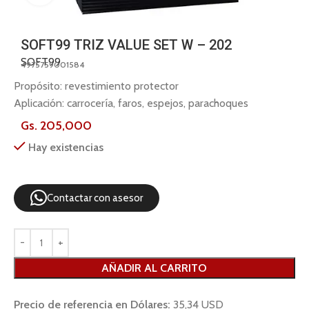
SOFT99 TRIZ VALUE SET W – 202
SOFT99
4975759001584
Propósito: revestimiento protector
Aplicación: carrocería, faros, espejos, parachoques
Gs.
205,000
Hay existencias
Contactar con asesor
AÑADIR AL CARRITO
Precio de referencia en Dólares:
35,34 USD