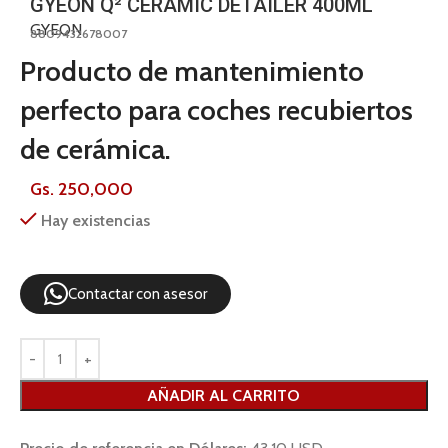
GYEON Q² CERAMIC DETAILER 400ML
GYEON
8809432678007
Producto de mantenimiento
perfecto para coches recubiertos
de cerámica.
Gs.
250,000
Hay existencias
Contactar con asesor
AÑADIR AL CARRITO