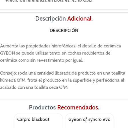
Precio de referencia en Dólares:
43,10 USD
Descripción
Adicional
.
DESCRIPCIÓN
Aumenta las propiedades hidrofóbicas: el detalle de cerámica
GYEON se puede utilizar tanto en coches recubiertos de
cerámica como sin revestimiento por igual.
Consejo: rocía una cantidad liberada de producto en una toallita
húmeda Q²M, frota el producto en la superficie y perfecciona el
acabado con una toallita seca Q²M.
Productos
Recomendados
.
Carpro blackout
Gyeon q² syncro evo
Max
AGOT
50ml bot5
light box 50ml
nan