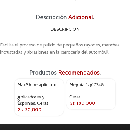
Descripción
Adicional
.
DESCRIPCIÓN
Facilita el proceso de pulido de pequeños rayones, manchas
incrustadas y abrasiones en la carrocería del automóvil.
Productos
Recomendados
.
MaxShine aplicador
Meguiar’s g17748
Meg
AGOT
para cera
ultimate wash – wax
hyb
Aplicadores y
Ceras
Cer
liqu
Esponjas
,
Ceras
Gs.
180,000
cer
Gs.
30,000