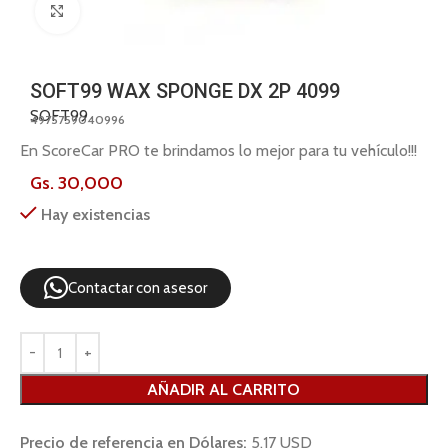
Click to enlarge
SOFT99 WAX SPONGE DX 2P 4099
SOFT99
4975759040996
En ScoreCar PRO te brindamos lo mejor para tu vehículo!!!
Gs.
30,000
Hay existencias
Contactar con asesor
AÑADIR AL CARRITO
Precio de referencia en Dólares:
5,17 USD