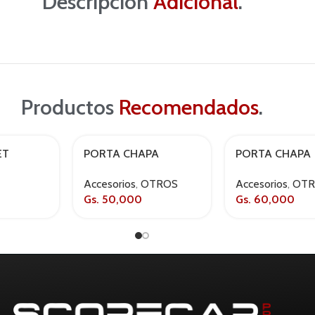
Descripción
Adicional
.
Productos
Recomendados
.
ET
PORTA CHAPA
PORTA CHAPA
EC
MERCOSUR
MERCOSUR
Accesorios
,
OTROS
Accesorios
,
OT
PARCO
CARBONO
METALICO NEG
Gs.
50,000
Gs.
60,000
Y842