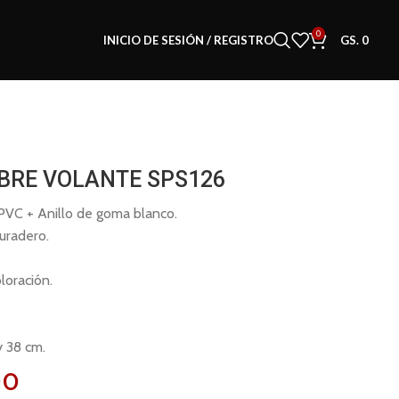
0
INICIO DE SESIÓN / REGISTRO
GS.
0
BRE VOLANTE SPS126
 PVC + Anillo de goma blanco.
duradero.
loración.
y 38 cm.
00