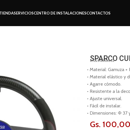
TIENDA
SERVICIOS
CENTRO DE INSTALACIONES
CONTACTOS
NTE SPS126
SPARCO CU
6922516332052
• Material: Gamuza +
• Material elástico y 
• Agarre cómodo.
• Resistente a la deco
• Ajuste universal.
• Fácil de instalar.
• Dimensiones: Φ 37 
Gs.
100,0