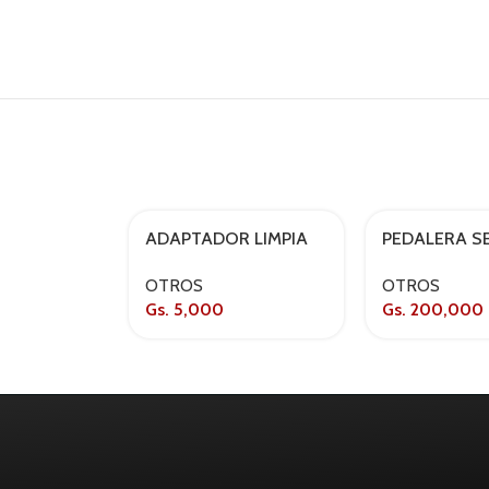
ADAPTADOR LIMPIA
PEDALERA S
PARABRISAS
OPC0406 M
OTROS
OTROS
TRASERO TOYOTA
ALUMINIO S
Gs.
5,000
Gs.
200,000