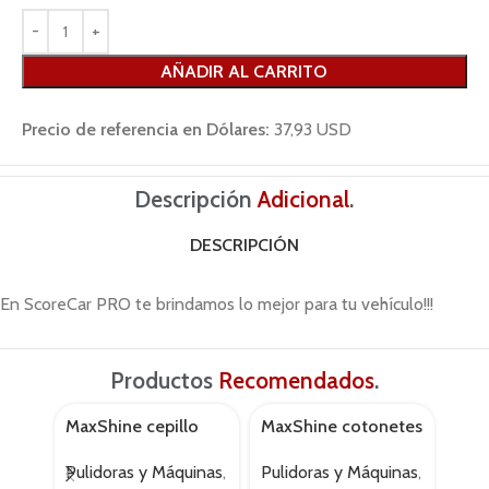
AÑADIR AL CARRITO
Precio de referencia en Dólares:
37,93 USD
Descripción
Adicional
.
DESCRIPCIÓN
En ScoreCar PRO te brindamos lo mejor para tu vehículo!!!
Productos
Recomendados
.
MaxShine cepillo
MaxShine cotonetes
Max
AGOTADO
AGOTADO
AGOT
taladro 5
kit
cutt
Pulidoras y Máquinas
,
Pulidoras y Máquinas
,
Pads