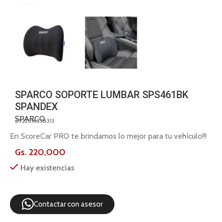
SPARCO SOPORTE LUMBAR SPS461BK
SPANDEX
SPARCO
6922516338313
En ScoreCar PRO te brindamos lo mejor para tu vehículo!!!
Gs.
220,000
Hay existencias
Contactar con asesor